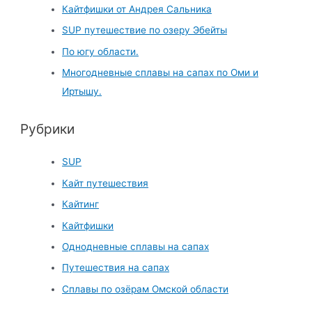
h
Кайтфишки от Андрея Сальника
f
SUP путешествие по озеру Эбейты
o
По югу области.
r
Многодневные сплавы на сапах по Оми и
:
Иртышу.
Рубрики
SUP
Кайт путешествия
Кайтинг
Кайтфишки
Однодневные сплавы на сапах
Путешествия на сапах
Сплавы по озёрам Омской области