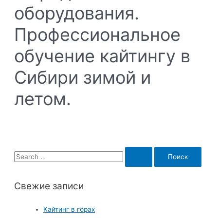
оборудования.
Профессиональное
обучение кайтингу в
Сибири зимой и
летом.
S
e
a
Свежие записи
r
c
Кайтинг в горах